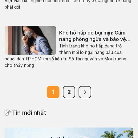
Việt Nam khi nghiên cứu mới nhất cho thấy 37% người trẻ đang
phải đối
Khó hô hấp do bụi mịn: Cẩm
nang phòng ngừa và bảo vệ
sức khỏe
Tình trạng khó hô hấp đang trở
thành mối lo ngại hàng đầu của
người dân TP.HCM khi số liệu từ Sở Tài nguyên và Môi trường
cho thấy nồng
1
2
Tin mới nhất