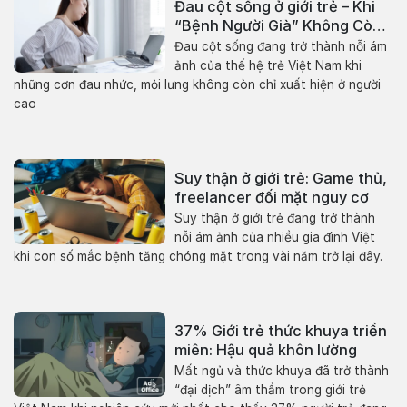
Đau cột sống ở giới trẻ – Khi
“Bệnh Người Già” Không Còn
Là Chuyện Của Người Già
Đau cột sống đang trở thành nỗi ám
ảnh của thế hệ trẻ Việt Nam khi
những cơn đau nhức, mỏi lưng không còn chỉ xuất hiện ở người
cao
Suy thận ở giới trẻ: Game thủ,
freelancer đối mặt nguy cơ
Suy thận ở giới trẻ đang trở thành
nỗi ám ảnh của nhiều gia đình Việt
khi con số mắc bệnh tăng chóng mặt trong vài năm trở lại đây.
37% Giới trẻ thức khuya triền
miên: Hậu quả khôn lường
Mất ngủ và thức khuya đã trở thành
“đại dịch” âm thầm trong giới trẻ