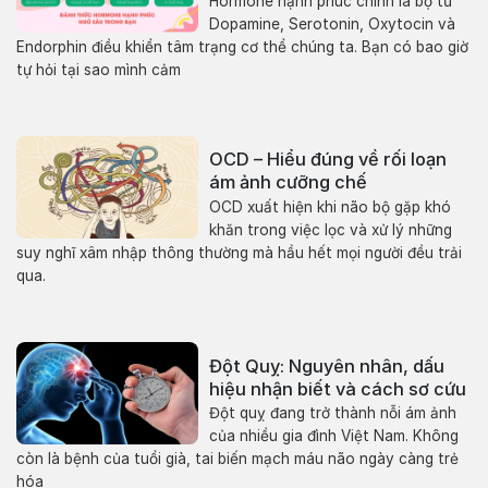
Hormone hạnh phúc chính là bộ tứ
Dopamine, Serotonin, Oxytocin và
Endorphin điều khiển tâm trạng cơ thể chúng ta. Bạn có bao giờ
tự hỏi tại sao mình cảm
OCD – Hiểu đúng về rối loạn
ám ảnh cưỡng chế
OCD xuất hiện khi não bộ gặp khó
khăn trong việc lọc và xử lý những
suy nghĩ xâm nhập thông thường mà hầu hết mọi người đều trải
qua.
Đột Quỵ: Nguyên nhân, dấu
hiệu nhận biết và cách sơ cứu
Đột quỵ đang trở thành nỗi ám ảnh
của nhiều gia đình Việt Nam. Không
còn là bệnh của tuổi già, tai biến mạch máu não ngày càng trẻ
hóa