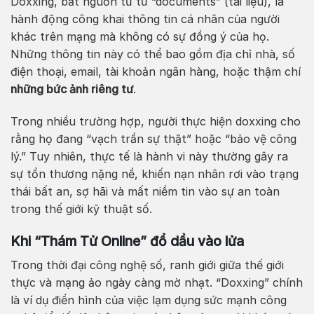
Doxxing, bắt nguồn từ từ “documents” (tài liệu), là
hành động công khai thông tin cá nhân của người
khác trên mạng mà không có sự đồng ý của họ.
Những thông tin này có thể bao gồm địa chỉ nhà, số
điện thoại, email, tài khoản ngân hàng, hoặc thậm chí
những bức ảnh riêng tư
.
Trong nhiều trường hợp, người thực hiện doxxing cho
rằng họ đang “vạch trần sự thật” hoặc “bảo vệ công
lý.” Tuy nhiên, thực tế là hành vi này thường gây ra
sự tổn thương nặng nề, khiến nạn nhân rơi vào trạng
thái bất an, sợ hãi và mất niềm tin vào sự an toàn
trong thế giới kỹ thuật số.
Khi “Thám Tử Online” đổ dầu vào lửa
Trong thời đại công nghệ số, ranh giới giữa thế giới
thực và mạng ảo ngày càng mờ nhạt. “Doxxing” chính
là ví dụ điển hình của việc lạm dụng sức mạnh công