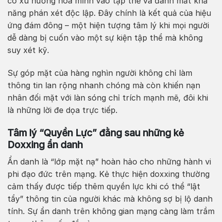
có xu hướng hòa mình vào tập thể và đánh mất khả
năng phán xét độc lập. Đây chính là kết quả của hiệu
ứng đám đông – một hiện tượng tâm lý khi mọi người
dễ dàng bị cuốn vào một sự kiện tập thể mà không
suy xét kỹ.
Sự góp mặt của hàng nghìn người không chỉ làm
thông tin lan rộng nhanh chóng mà còn khiến nạn
nhân đối mặt với làn sóng chỉ trích mạnh mẽ, đôi khi
là những lời đe dọa trực tiếp.
Tâm lý “Quyền Lực” đằng sau những kẻ
Doxxing ẩn danh
Ẩn danh là “lớp mặt nạ” hoàn hảo cho những hành vi
phi đạo đức trên mạng. Kẻ thực hiện doxxing thường
cảm thấy được tiếp thêm quyền lực khi có thể “lật
tẩy” thông tin của người khác mà không sợ bị lộ danh
tính. Sự ẩn danh trên không gian mạng càng làm trầm