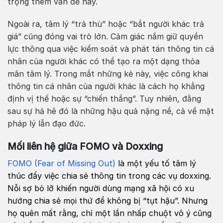
trọng thêm vấn đề này.
Ngoài ra, tâm lý “trả thù” hoặc “bắt người khác trả
giá” cũng đóng vai trò lớn. Cảm giác nắm giữ quyền
lực thông qua việc kiểm soát và phát tán thông tin cá
nhân của người khác có thể tạo ra một dạng thỏa
mãn tâm lý. Trong mắt những kẻ này, việc công khai
thông tin cá nhân của người khác là cách họ khẳng
định vị thế hoặc sự “chiến thắng”. Tuy nhiên, đằng
sau sự hả hê đó là những hậu quả nặng nề, cả về mặt
pháp lý lẫn đạo đức.
Mối liên hệ giữa FOMO và Doxxing
FOMO (Fear of Missing Out)
là một yếu tố tâm lý
thúc đẩy việc chia sẻ thông tin trong các vụ doxxing.
Nỗi sợ bỏ lỡ khiến người dùng mạng xã hội có xu
hướng chia sẻ mọi thứ để không bị “tụt hậu”. Nhưng
họ quên mất rằng, chỉ một lần nhấp chuột vô ý cũng