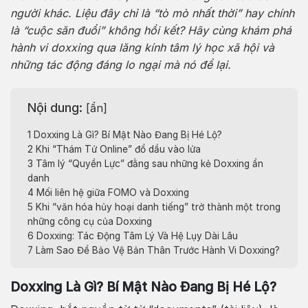
người khác. Liệu đây chỉ là “tò mò nhất thời” hay chính
là “cuộc săn đuổi” không hồi kết? Hãy cùng khám phá
hành vi doxxing qua lăng kính tâm lý học xã hội và
những tác động đáng lo ngại mà nó để lại.
Nội dung:
[
ẩn
]
1
Doxxing Là Gì? Bí Mật Nào Đang Bị Hé Lộ?
2
Khi “Thám Tử Online” đổ dầu vào lửa
3
Tâm lý “Quyền Lực” đằng sau những kẻ Doxxing ẩn
danh
4
Mối liên hệ giữa FOMO và Doxxing
5
Khi “văn hóa hủy hoại danh tiếng” trở thành một trong
những công cụ của Doxxing
6
Doxxing: Tác Động Tâm Lý Và Hệ Lụy Dài Lâu
7
Làm Sao Để Bảo Vệ Bản Thân Trước Hành Vi Doxxing?
Doxxing Là Gì? Bí Mật Nào Đang Bị Hé Lộ?