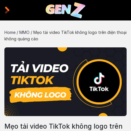
Skip
to
content
Home
/
MMO
/
Mẹo tải video TikTok không logo trên điện thoại
không quảng cáo
Mẹo tải video TikTok không logo trên