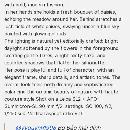
with bold, modern fashion.
In her hands she holds a fresh bouquet of daisies,
echoing the meadow around her. Behind stretches a
lush field of white daisies, swaying under a blue sky
painted with glowing clouds.
The lighting is natural yet editorially crafted: bright
daylight softened by the flowers in the foreground,
creating gentle flares, a light misty haze, and
sculpted shadows that flatter her silhouette.
Her pose is playful and full of character, with an
elegant frame, sharp details, and artistic tones. The
overall look feels both dreamy and sophisticated,
balancing the organic beauty of nature with haute
couture style.Shot on a Leica SL2 + APO-
Summicron-SL 90 mm f/2, settings ISO 100, f/2,
1/250 sec. Vertical aspect ratio 9:16
@vyquynh1998
Bố Bảo mãi đỉnh