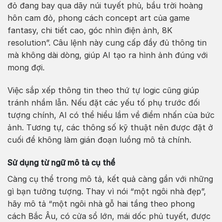
đỏ đang bay qua dãy núi tuyết phủ, bầu trời hoàng
hôn cam đỏ, phong cách concept art của game
fantasy, chi tiết cao, góc nhìn điện ảnh, 8K
resolution”. Câu lệnh này cung cấp đầy đủ thông tin
mà không dài dòng, giúp AI tạo ra hình ảnh đúng với
mong đợi.
Việc sắp xếp thông tin theo thứ tự logic cũng giúp
tránh nhầm lẫn. Nếu đặt các yếu tố phụ trước đối
tượng chính, AI có thể hiểu lầm về điểm nhấn của bức
ảnh. Tương tự, các thông số kỹ thuật nên được đặt ở
cuối để không làm gián đoạn luồng mô tả chính.
Sử dụng từ ngữ mô tả cụ thể
Càng cụ thể trong mô tả, kết quả càng gần với những
gì bạn tưởng tượng. Thay vì nói “một ngôi nhà đẹp”,
hãy mô tả “một ngôi nhà gỗ hai tầng theo phong
cách Bắc Âu, có cửa sổ lớn, mái dốc phủ tuyết, được