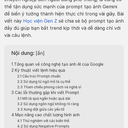
thể tận dụng sức mạnh của prompt tạo ảnh Gemini
để biến ý tưởng thành hiện thực chỉ trong vài giây. Bài
viết này
Học viện Gen Z
sẽ chia sẻ bộ prompt tạo ảnh
đầy đủ giúp bạn bắt trend kịp thời và dễ dàng chỉ với
vài câu lệnh.
Nội dung:
[
ẩn
]
1
Tổng quan về công nghệ tạo ảnh AI của Google
2
Kỹ thuật viết lệnh hiệu quả
2.1
Cấu trúc Prompt chuẩn
2.2
Sử dụng từ ngữ mô tả cụ thể
2.3
Tham chiếu phong cách và nghệ sĩ
3
Các lỗi thường gặp khi viết Prompt
3.1
Mô tả quá ngắn hoặc quá dài
3.2
Sử dụng ngôn ngữ không rõ ràng
3.3
Xung đột giữa các yếu tố
4
Mẹo nâng cao chất lượng hình ảnh
4.1
Thử nghiệm với các biến thể
4.2
Sử dụng Negative Prompts