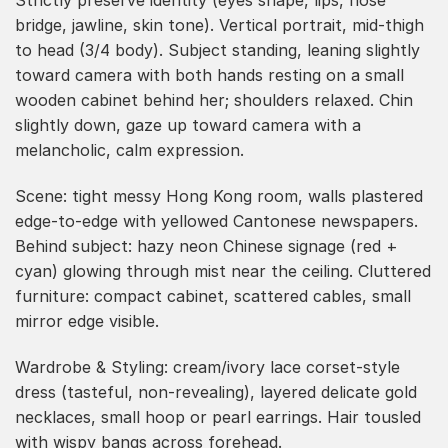
Strictly preserve identity (eyes shape, lips, nose
bridge, jawline, skin tone). Vertical portrait, mid-thigh
to head (3/4 body). Subject standing, leaning slightly
toward camera with both hands resting on a small
wooden cabinet behind her; shoulders relaxed. Chin
slightly down, gaze up toward camera with a
melancholic, calm expression.
Scene: tight messy Hong Kong room, walls plastered
edge-to-edge with yellowed Cantonese newspapers.
Behind subject: hazy neon Chinese signage (red +
cyan) glowing through mist near the ceiling. Cluttered
furniture: compact cabinet, scattered cables, small
mirror edge visible.
Wardrobe & Styling: cream/ivory lace corset-style
dress (tasteful, non-revealing), layered delicate gold
necklaces, small hoop or pearl earrings. Hair tousled
with wispy bangs across forehead.