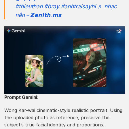
#thieuthan
#bray
#anhtraisayhi
♬ nhạc
nền – 𝙕𝙚𝙣𝙞𝙩𝙝.𝙢𝙨
Prompt Gemini:
Wong Kar-wai cinematic-style realistic portrait. Using
the uploaded photo as reference, preserve the
subject’s true facial identity and proportions.