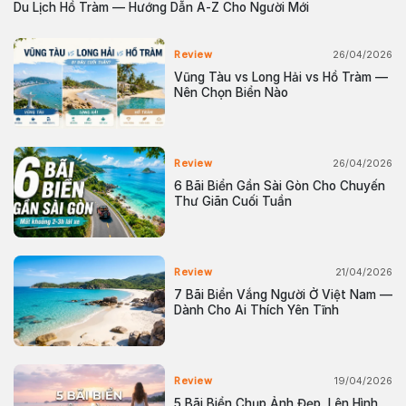
Du Lịch Hồ Tràm — Hướng Dẫn A-Z Cho Người Mới
26/04/2026
Review
Vũng Tàu vs Long Hải vs Hồ Tràm —
Nên Chọn Biển Nào
26/04/2026
Review
6 Bãi Biển Gần Sài Gòn Cho Chuyến
Thư Giãn Cuối Tuần
21/04/2026
Review
7 Bãi Biển Vắng Người Ở Việt Nam —
Dành Cho Ai Thích Yên Tĩnh
19/04/2026
Review
5 Bãi Biển Chụp Ảnh Đẹp, Lên Hình