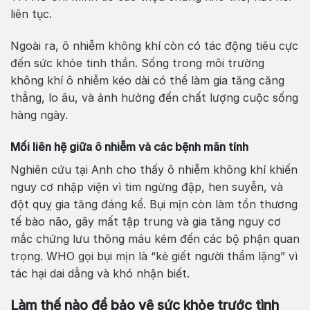
liên tục.
Ngoài ra, ô nhiễm không khí còn có tác động tiêu cực
đến sức khỏe tinh thần. Sống trong môi trường
không khí ô nhiễm kéo dài có thể làm gia tăng căng
thẳng, lo âu, và ảnh hưởng đến chất lượng cuộc sống
hàng ngày.
Mối liên hệ giữa ô nhiễm và các bệnh mãn tính
Nghiên cứu tại Anh cho thấy ô nhiễm không khí khiến
nguy cơ nhập viện vì tim ngừng đập, hen suyễn, và
đột quỵ gia tăng đáng kể. Bụi mịn còn làm tổn thương
tế bào não, gây mất tập trung và gia tăng nguy cơ
mắc chứng lưu thông máu kém đến các bộ phận quan
trọng. WHO gọi bụi mịn là “kẻ giết người thầm lặng” vì
tác hại dai dẳng và khó nhận biết.
Làm thế nào để bảo vệ sức khỏe trước tình