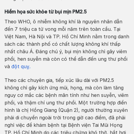
Hiểm họa sức khỏe từ bụi mịn PM2.5
Theo WHO, ô nhiễm không khí là nguyên nhân dẫn
đến 7 triệu ca tử vong mỗi năm trên toàn cầu. Tại
Việt Nam, Hà Nội và TP. Hồ Chí Minh nằm trong danh
sách các thành phố có chất lượng không khí thấp
nhất châu Á. Đáng chú ý, bụi mịn không chỉ gây viêm
phổi, hen suyễn mà còn có thể dẫn đến ung thư phổi
và
đột quỵ.
Theo các chuyên gia, tiếp xúc lâu dài với PM2.5
không chỉ gây kích ứng mũi, họng, mà còn làm tăng
nguy cơ mắc các bệnh mãn tính như hen suyễn, viêm
phổi, và thậm chí ung thư phổi. Một trường hợp điển
hình là chị Hồng Giang (Quận 2), người thường xuyên
phải di chuyển ngoài trời trong giờ cao điểm, đã phải
nghỉ việc để khám bệnh tại Bệnh viện Tai Mũi Họng
TP. Hồ Chí Minh do các triệu chứng khó thở, hắt hơi