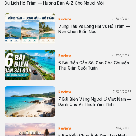
Du Lịch Hồ Tràm — Hướng Dẫn A-Z Cho Người Mới
26/04/2026
Review
Vũng Tàu vs Long Hải vs Hồ Tràm —
Nên Chọn Biển Nào
26/04/2026
Review
6 Bãi Biển Gần Sài Gòn Cho Chuyến
Thư Giãn Cuối Tuần
21/04/2026
Review
7 Bãi Biển Vắng Người Ở Việt Nam —
Dành Cho Ai Thích Yên Tĩnh
19/04/2026
Review
5 Bãi Biển Chụp Ảnh Đẹp, Lên Hình