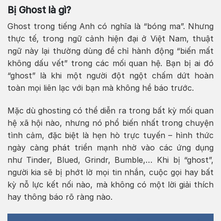
Bị Ghost là gì?
Ghost trong tiếng Anh có nghĩa là “bóng ma”. Nhưng
thực tế, trong ngữ cảnh hiện đại ở Việt Nam, thuật
ngữ này lại thường dùng để chỉ hành động “biến mất
không dấu vết” trong các mối quan hệ. Bạn bị ai đó
“ghost” là khi một người đột ngột chấm dứt hoàn
toàn mọi liên lạc với bạn mà không hề báo trước.
Mặc dù ghosting có thể diễn ra trong bất kỳ mối quan
hệ xã hội nào, nhưng nó phổ biến nhất trong chuyện
tình cảm, đặc biệt là hẹn hò trực tuyến – hình thức
ngày càng phát triển mạnh nhờ vào các ứng dụng
như Tinder, Blued, Grindr, Bumble,… Khi bị “ghost”,
người kia sẽ bị phớt lờ mọi tin nhắn, cuộc gọi hay bất
kỳ nỗ lực kết nối nào, mà không có một lời giải thích
hay thông báo rõ ràng nào.