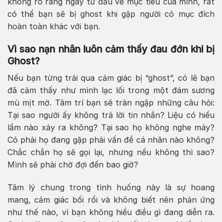
không rõ ràng ngay từ đầu về mục tiêu của mình, rất
có thể bạn sẽ bị ghost khi gặp người có mục đích
hoàn toàn khác với bạn.
Vì sao nạn nhân luôn cảm thấy đau đớn khi bị
Ghost?
Nếu bạn từng trải qua cảm giác bị “ghost”, có lẽ bạn
đã cảm thấy như mình lạc lối trong một đám sương
mù mịt mờ. Tâm trí bạn sẽ tràn ngập những câu hỏi:
Tại sao người ấy không trả lời tin nhắn? Liệu có hiểu
lầm nào xảy ra không? Tại sao họ không nghe máy?
Có phải họ đang gặp phải vấn đề cá nhân nào không?
Chắc chắn họ sẽ gọi lại, nhưng nếu không thì sao?
Mình sẽ phải chờ đợi đến bao giờ?
Tâm lý chung trong tình huống này là sự hoang
mang, cảm giác bối rối và không biết nên phản ứng
như thế nào, vì bạn không hiểu điều gì đang diễn ra.