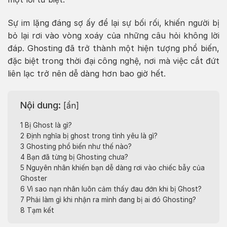
Sự im lặng đáng sợ ấy để lại sự bối rối, khiến người bị
bỏ lại rơi vào vòng xoáy của những câu hỏi không lời
đáp. Ghosting đã trở thành một hiện tượng phổ biến,
đặc biệt trong thời đại công nghệ, nơi mà việc cắt đứt
liên lạc trở nên dễ dàng hơn bao giờ hết.
Nội dung:
[
ẩn
]
1
Bị Ghost là gì?
2
Định nghĩa bị ghost trong tình yêu là gì?
3
Ghosting phổ biến như thế nào?
4
Bạn đã từng bị Ghosting chưa?
5
Nguyên nhân khiến bạn dễ dàng rơi vào chiếc bẫy của
Ghoster
6
Vì sao nạn nhân luôn cảm thấy đau đớn khi bị Ghost?
7
Phải làm gì khi nhận ra mình đang bị ai đó Ghosting?
8
Tạm kết