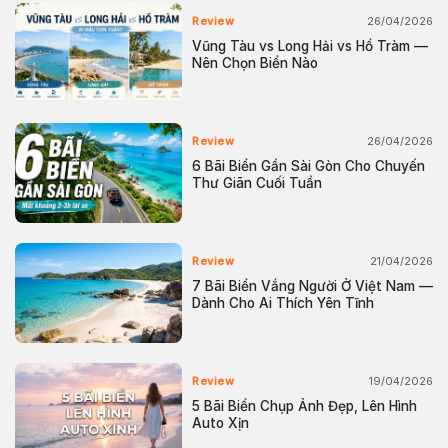
26/04/2026
Review
Vũng Tàu vs Long Hải vs Hồ Tràm —
Nên Chọn Biển Nào
26/04/2026
Review
6 Bãi Biển Gần Sài Gòn Cho Chuyến
Thư Giãn Cuối Tuần
21/04/2026
Review
7 Bãi Biển Vắng Người Ở Việt Nam —
Dành Cho Ai Thích Yên Tĩnh
19/04/2026
Review
5 Bãi Biển Chụp Ảnh Đẹp, Lên Hình
Auto Xịn