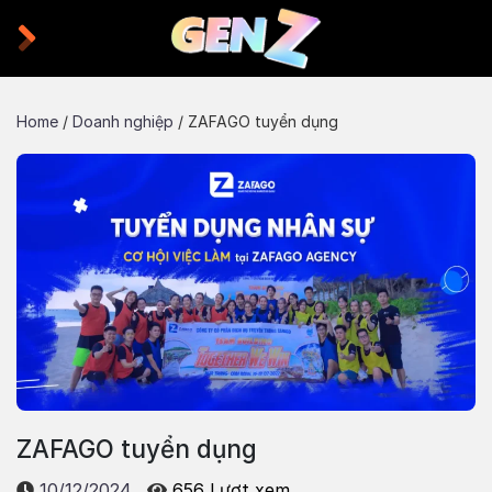
Skip
to
content
Home
/
Doanh nghiệp
/
ZAFAGO tuyển dụng
ZAFAGO tuyển dụng
10/12/2024
656 Lượt xem